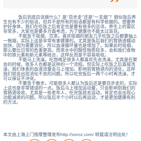
饭后到底应该做什么？是“百步走”还是“一支烟”？貌似饭后养
生也有不少的俗话，但并不是所有的俗话都是有科学依据的。想要养
护好身体，我们在吃饭之后肯定也是要有很多的忌讳，养生上的雷区
非常多，大家也是要多方面考虑，为了健康也不能太过盲目。
不能急于吸烟、饮茶。喜欢吸烟的朋友几乎吃饭之后都要抽上
一根烟，实际上这是非常有害健康的。尤其是饭后我们的胃肠道蠕动
加快，因为需要消化，所以血液循环量也是增加了。如果此时吸烟，
那么要比日常的危害更高。而茶水中的酸性物质较多，会和我们食物
中的铁元素和新元素等结合，这样反而是不容易吸收。
不能马上洗澡。吃饱喝足很多人都喜欢先去洗澡，尤其是在聚
会的时候，很多人也都是这样的一个流程。但实际上吃饭之后直接洗
澡，我们体表的血液流量会马上增加，影响到胃肠道内的消化，这样
我们就会出现消化不良的问题。所以吃完饭后一两个小时再洗澡，才
可以保证不冲突。
不要急于散步。可能很多人都认为饭后还是要百步走的，实际
上这也是非常错误的一点。饭后马上增加运动量，只会影响到我们的
胃肠道吸收，尤其是一些老年人，吃完饭就去运动，肯定也会出现心
功能减退的问题。所以饭后半个小时以后再运动，才是更加健康有利
的方法。
本文由上海上门按摩整理发布http://xoroz.com/ 转载请注明出处！