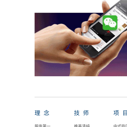
理念
技师
项
服务第一
唯美清纯
中式指